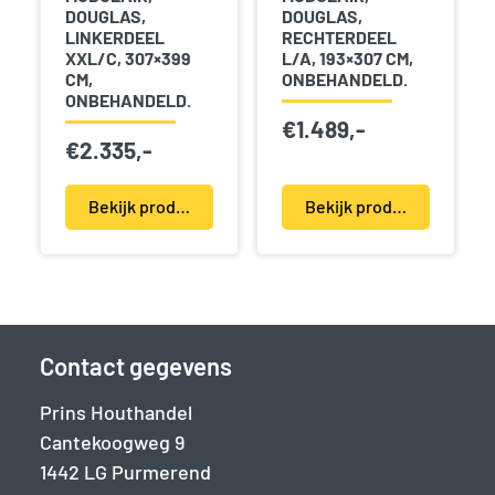
DOUGLAS,
DOUGLAS,
LINKERDEEL
RECHTERDEEL
XXL/C, 307×399
L/A, 193×307 CM,
CM,
ONBEHANDELD.
ONBEHANDELD.
€
1.489,-
€
2.335,-
Bekijk product(en)
Bekijk product(en)
Contact gegevens
Prins Houthandel
Cantekoogweg 9
1442 LG Purmerend