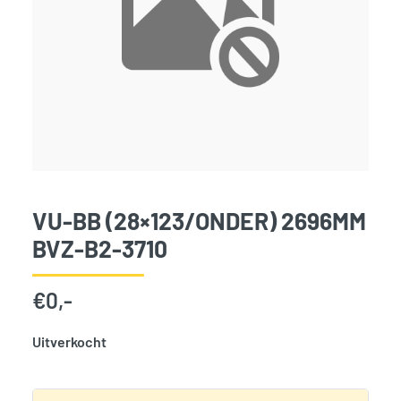
VU-BB (28×123/ONDER) 2696MM
BVZ-B2-3710
€
0,-
Uitverkocht
SKU:
2667
Categorie:
Woodvision