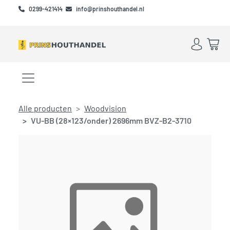
Skip to main content
Skip to footer
0299-421414
info@prinshouthandel.nl
Account
Win
Menu openen/sluiten
Alle producten
Woodvision
VU-BB (28×123/onder) 2696mm BVZ-B2-3710