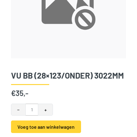
VU BB (28×123/ONDER) 3022MM
€
35,-
VU BB (28x123/onder) 3022mm aantal
−
+
Voeg toe aan winkelwagen
Alternative: