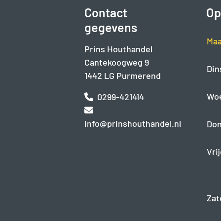
Contact
Op
gegevens
Maa
Prins Houthandel
Cantekoogweg 9
Din
1442 LG Purmerend
Wo
0299-421414
info@prinshouthandel.nl
Don
Vri
Zat