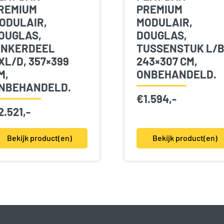
REMIUM
PREMIUM
ODULAIR,
MODULAIR,
OUGLAS,
DOUGLAS,
INKERDEEL
TUSSENSTUK L/B
XL/D, 357×399
243×307 CM,
M,
ONBEHANDELD.
NBEHANDELD.
€
1.594,-
2.521,-
Bekijk product(en)
Bekijk product(en)