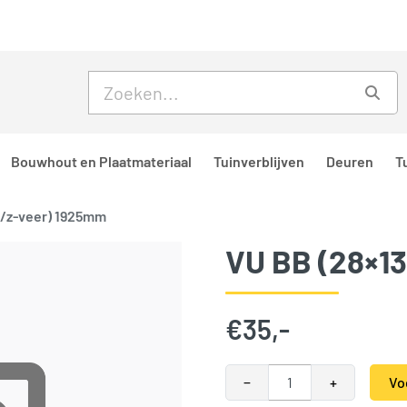
Skip to main content
Skip to footer
Zoe
Bouwhout en Plaatmateriaal
Tuinverblijven
Deuren
T
2/z-veer) 1925mm
VU BB (28×1
€
35,-
VU BB (28x132/z-veer) 1925m
−
+
Vo