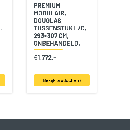
PREMIUM
MODULAIR,
DOUGLAS,
,
TUSSENSTUK L/C,
293×307 CM,
ONBEHANDELD.
€
1.772,-
Bekijk product(en)