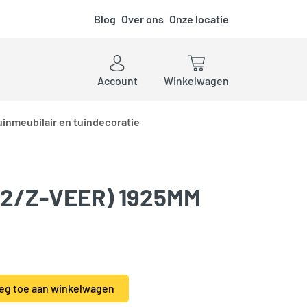
Blog
Over ons
Onze locatie
ken
Account
Winkelwagen
uinmeubilair en tuindecoratie
32/Z-VEER) 1925MM
m aantal
eg toe aan winkelwagen