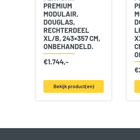
PREMIUM
P
MODULAIR,
M
DOUGLAS,
D
RECHTERDEEL
L
XL/B, 243×357 CM,
X
ONBEHANDELD.
C
O
€
1.744,-
€
Bekijk product(en)