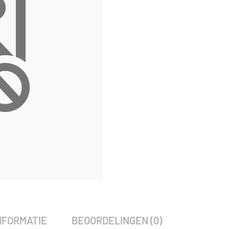
Alternative:
SKU:
2045
Categorie:
Woodvision
NFORMATIE
BEOORDELINGEN (0)