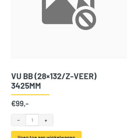
VU BB (28×132/Z-VEER)
3425MM
€
99,-
VU BB (28x132/z-veer) 3425mm aantal
−
+
Voeg toe aan winkelwagen