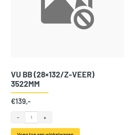
VU BB (28×132/Z-VEER)
3522MM
€
139,-
VU BB (28x132/z-veer) 3522mm aantal
−
+
Voeg toe aan winkelwagen