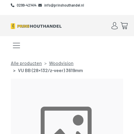
Skip to main content
Skip to footer
0299-421414
info@prinshouthandel.nl
Account
Win
Menu openen/sluiten
Alle producten
Woodvision
VU BB (28×132/z-veer) 3619mm