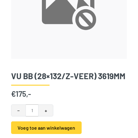
VU BB (28×132/Z-VEER) 3619MM
€
175,-
VU BB (28x132/z-veer) 3619mm aantal
−
+
Voeg toe aan winkelwagen
Alternative: