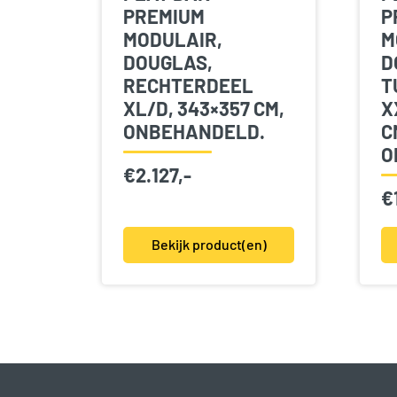
PREMIUM
P
MODULAIR,
M
DOUGLAS,
D
RECHTERDEEL
T
XL/D, 343×357 CM,
X
ONBEHANDELD.
C
O
€
2.127,-
€
Bekijk product(en)