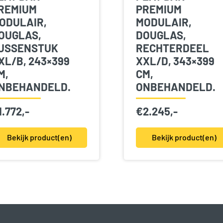
REMIUM
PREMIUM
ODULAIR,
MODULAIR,
OUGLAS,
DOUGLAS,
USSENSTUK
RECHTERDEEL
XL/B, 243×399
XXL/D, 343×399
M,
CM,
NBEHANDELD.
ONBEHANDELD.
1.772,-
€
2.245,-
Bekijk product(en)
Bekijk product(en)