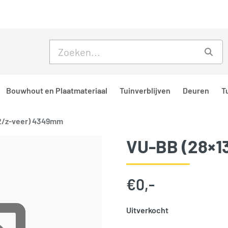
Skip to main content
Skip to footer
Zoe
Bouwhout en Plaatmateriaal
Tuinverblijven
Deuren
T
2/z-veer) 4349mm
VU-BB (28×
€
0,-
Uitverkocht