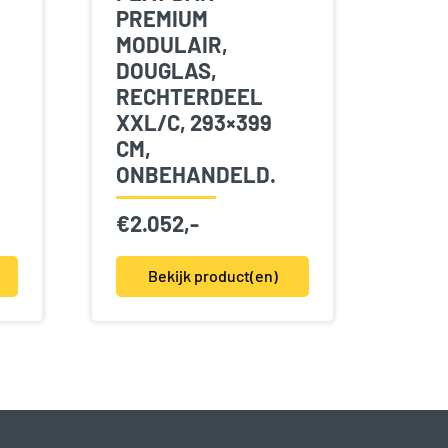
PREMIUM
MODULAIR,
DOUGLAS,
RECHTERDEEL
XXL/C, 293×399
CM,
ONBEHANDELD.
€
2.052,-
Bekijk product(en)