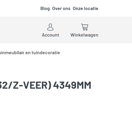
Blog
Over ons
Onze locatie
ken
Account
Winkelwagen
uinmeubilair en tuindecoratie
132/Z-VEER) 4349MM