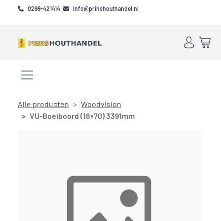
Skip to main content
Skip to footer
0299-421414
info@prinshouthandel.nl
Account
Win
Menu openen/sluiten
Alle producten
Woodvision
VU-Boeiboord (18×70) 3391mm