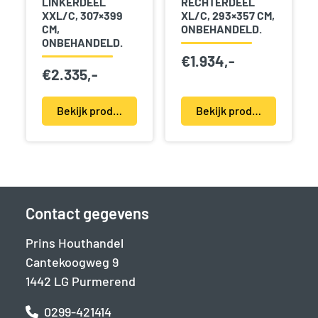
LINKERDEEL
RECHTERDEEL
XXL/C, 307×399
XL/C, 293×357 CM,
CM,
ONBEHANDELD.
ONBEHANDELD.
€
1.934,-
€
2.335,-
Bekijk product(en)
Bekijk product(en)
Contact gegevens
Prins Houthandel
Cantekoogweg 9
1442 LG Purmerend
0299-421414