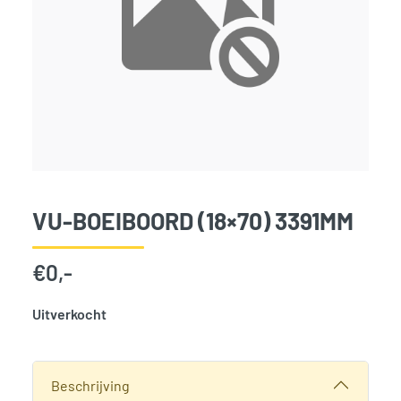
VU-BOEIBOORD (18×70) 3391MM
€
0,-
Uitverkocht
SKU:
797908
Categorie:
Woodvision
Beschrijving