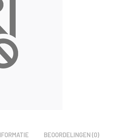
Alternative:
SKU:
1967
Categorie:
Woodvision
NFORMATIE
BEOORDELINGEN (0)