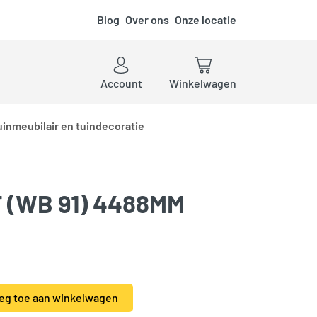
Blog
Over ons
Onze locatie
ken
Account
Winkelwagen
uinmeubilair en tuindecoratie
 (WB 91) 4488MM
aantal
eg toe aan winkelwagen