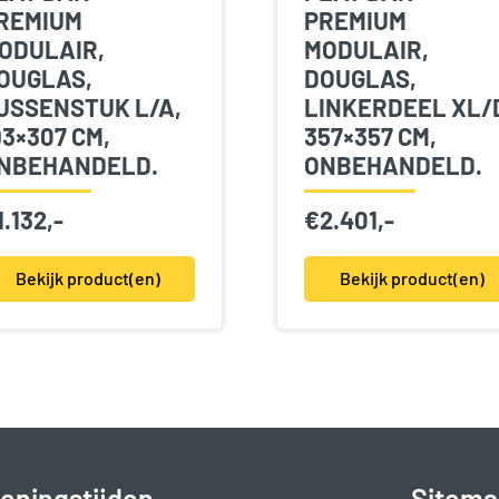
REMIUM
PREMIUM
ODULAIR,
MODULAIR,
OUGLAS,
DOUGLAS,
USSENSTUK L/A,
LINKERDEEL XL/
93×307 CM,
357×357 CM,
NBEHANDELD.
ONBEHANDELD.
1.132,-
€
2.401,-
Bekijk product(en)
Bekijk product(en)
eningstijden
Sitema