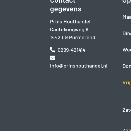
gegevens
Maa
Prins Houthandel
Cantekoogweg 9
Din
1442 LG Purmerend
Wo
0299-421414
info@prinshouthandel.nl
Don
Vri
Zat
Zon