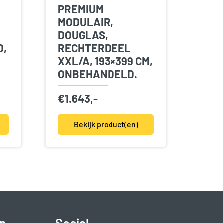
PREMIUM
MODULAIR,
DOUGLAS,
D,
RECHTERDEEL
XXL/A, 193×399 CM,
ONBEHANDELD.
€
1.643,-
Bekijk product(en)
p
Social