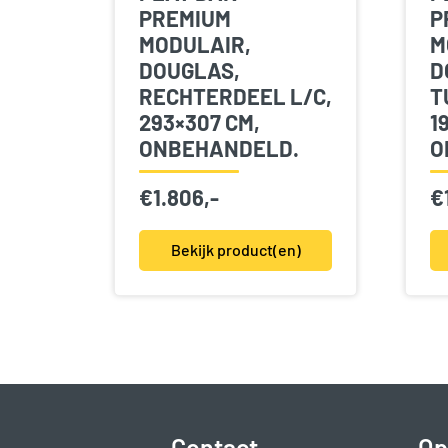
PREMIUM
P
MODULAIR,
M
DOUGLAS,
D
RECHTERDEEL L/C,
T
293×307 CM,
1
ONBEHANDELD.
O
€
1.806,-
€
Bekijk product(en)
Contact
Op