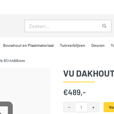
Skip to main content
Skip to footer
Zoe
Bouwhout en Plaatmateriaal
Tuinverblijven
Deuren
T
wb 91) 4488mm
VU DAKHOUT
€
489,-
VU Dakhout (wb 91) 4488mm 
−
+
Vo