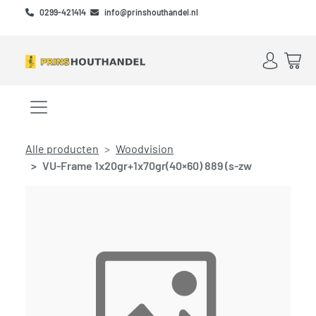
Skip to main content
Skip to footer
0299-421414
info@prinshouthandel.nl
Account
Win
Menu openen/sluiten
Alle producten
Woodvision
VU-Frame 1x20gr+1x70gr(40×60) 889 (s-zw