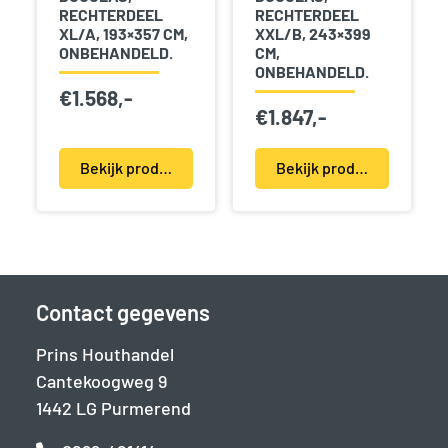
RECHTERDEEL
RECHTERDEEL
XL/A, 193×357 CM,
XXL/B, 243×399
ONBEHANDELD.
CM,
ONBEHANDELD.
€
1.568,-
€
1.847,-
Bekijk product(en)
Bekijk product(en)
Contact gegevens
Prins Houthandel
Cantekoogweg 9
1442 LG Purmerend