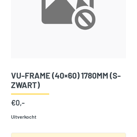
VU-FRAME (40×60) 1780MM (S-
ZWART)
€
0,-
Uitverkocht
SKU:
797835
Categorie:
Woodvision