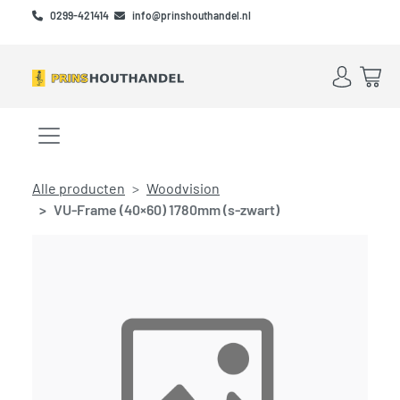
Skip to main content
Skip to footer
0299-421414
info@prinshouthandel.nl
Account
Win
Menu openen/sluiten
Alle producten
Woodvision
VU-Frame (40×60) 1780mm (s-zwart)