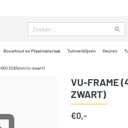
Skip to main content
Skip to footer
Zoe
Bouwhout en Plaatmateriaal
Tuinverblijven
Deuren
T
×60) 3285mm (s-zwart)
VU-FRAME (4
ZWART)
€
0,-