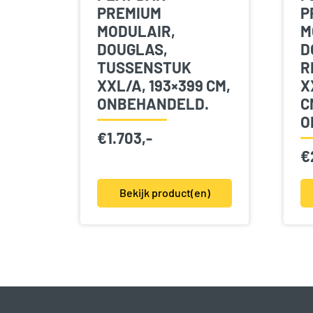
PREMIUM
P
MODULAIR,
M
DOUGLAS,
D
TUSSENSTUK
R
XXL/A, 193×399 CM,
X
ONBEHANDELD.
C
O
€
1.703,-
€
Bekijk product(en)