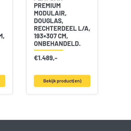
PREMIUM
MODULAIR,
DOUGLAS,
RECHTERDEEL L/A,
M,
193×307 CM,
ONBEHANDELD.
€
1.489,-
Bekijk product(en)