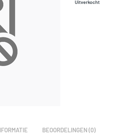
Uitverkocht
SKU:
797844
Categorie:
Woodvision
NFORMATIE
BEOORDELINGEN (0)