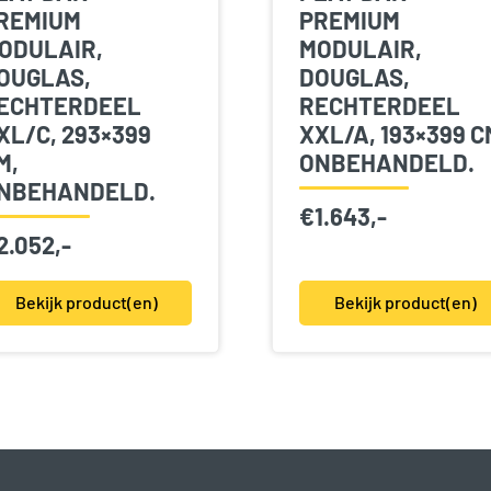
REMIUM
PREMIUM
ODULAIR,
MODULAIR,
OUGLAS,
DOUGLAS,
ECHTERDEEL
RECHTERDEEL
XL/C, 293×399
XXL/A, 193×399 C
M,
ONBEHANDELD.
NBEHANDELD.
€
1.643,-
2.052,-
Bekijk product(en)
Bekijk product(en)