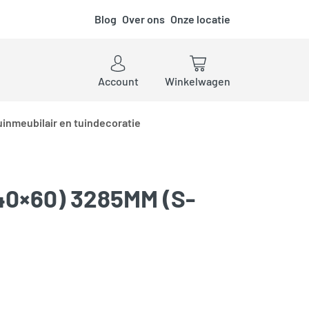
Blog
Over ons
Onze locatie
ken
Account
Winkelwagen
uinmeubilair en tuindecoratie
0×60) 3285MM (S-