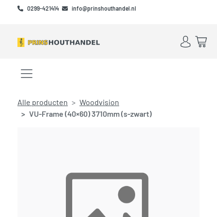
Skip to main content
Skip to footer
0299-421414
info@prinshouthandel.nl
Account
Win
Menu openen/sluiten
Alle producten
Woodvision
VU-Frame (40×60) 3710mm (s-zwart)