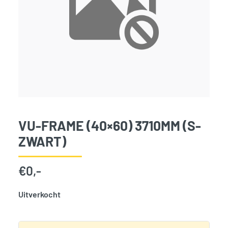
VU-FRAME (40×60) 3710MM (S-
ZWART)
€
0,-
Uitverkocht
SKU:
797845
Categorie:
Woodvision