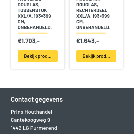
DOUGLAS,
DOUGLAS,
TUSSENSTUK
RECHTERDEEL
XXL/A, 193×399
XXL/A, 193×399
CM,
CM,
ONBEHANDELD.
ONBEHANDELD.
€
1.703,-
€
1.643,-
Bekijk product(en)
Bekijk product(en)
Contact gegevens
Prins Houthandel
Cantekoogweg 9
1442 LG Purmerend