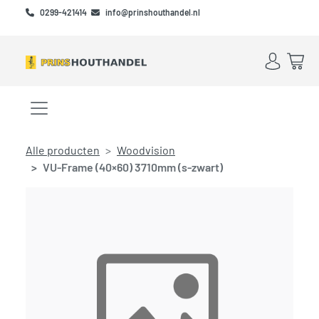
Skip to main content
Skip to footer
0299-421414
info@prinshouthandel.nl
Account
Win
Menu openen/sluiten
Alle producten
Woodvision
VU-Frame (40×60) 3710mm (s-zwart)