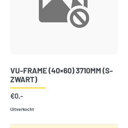
VU-FRAME (40×60) 3710MM (S-
ZWART)
€
0,-
Uitverkocht
SKU:
797845
Categorie:
Woodvision