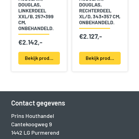
DOUGLAS,
DOUGLAS,
LINKERDEEL
RECHTERDEEL
XXL/B, 257×399
XL/D, 343×357 CM,
CM,
ONBEHANDELD.
ONBEHANDELD.
€
2.127,-
€
2.142,-
Bekijk product(en)
Bekijk product(en)
Contact gegevens
Prins Houthandel
Cantekoogweg 9
1442 LG Purmerend