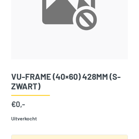
VU-FRAME (40×60) 428MM (S-
ZWART)
€
0,-
Uitverkocht
SKU:
797805
Categorie:
Woodvision