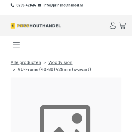
Skip to main content
Skip to footer
0299-421414
info@prinshouthandel.nl
Account
Win
Menu openen/sluiten
Alle producten
Woodvision
VU-Frame (40×60) 428mm (s-zwart)