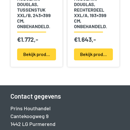
DOUGLAS,
DOUGLAS,
TUSSENSTUK
RECHTERDEEL
XXL/B, 243×399
XXL/A, 193×399
CM,
CM,
ONBEHANDELD.
ONBEHANDELD.
€
1.772,-
€
1.643,-
Bekijk product(en)
Bekijk product(en)
Contact gegevens
Prins Houthandel
Cantekoogweg 9
1442 LG Purmerend