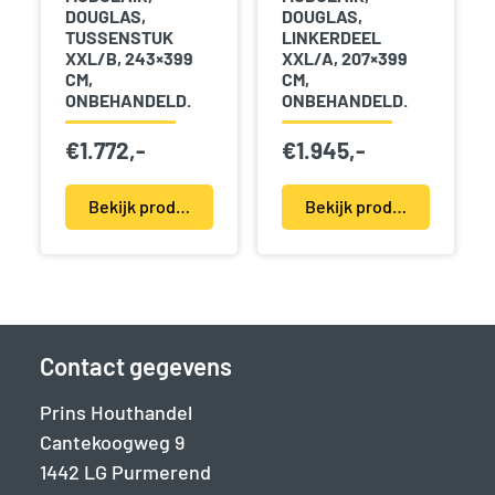
DOUGLAS,
DOUGLAS,
TUSSENSTUK
LINKERDEEL
XXL/B, 243×399
XXL/A, 207×399
CM,
CM,
ONBEHANDELD.
ONBEHANDELD.
€
1.772,-
€
1.945,-
Bekijk product(en)
Bekijk product(en)
Contact gegevens
Prins Houthandel
Cantekoogweg 9
1442 LG Purmerend