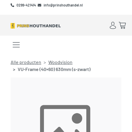
Skip to main content
Skip to footer
0299-421414
info@prinshouthandel.nl
Account
Win
Menu openen/sluiten
Alle producten
Woodvision
VU-Frame (40×60) 630mm (s-zwart)