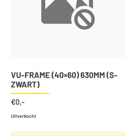
VU-FRAME (40×60) 630MM (S-
ZWART)
€
0,-
Uitverkocht
SKU:
797817
Categorie:
Woodvision