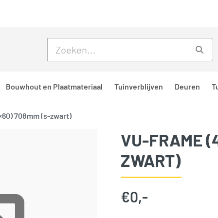
Skip to main content
Skip to footer
Zoe
Bouwhout en Plaatmateriaal
Tuinverblijven
Deuren
T
×60) 708mm (s-zwart)
VU-FRAME (4
ZWART)
€
0,-