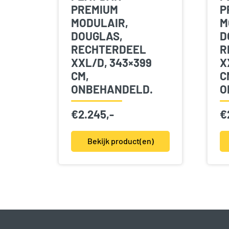
PREMIUM
P
MODULAIR,
M
DOUGLAS,
D
RECHTERDEEL
R
XXL/D, 343×399
X
CM,
C
ONBEHANDELD.
O
€
2.245,-
€
Bekijk product(en)