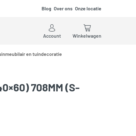
Blog
Over ons
Onze locatie
ken
Account
Winkelwagen
uinmeubilair en tuindecoratie
0×60) 708MM (S-