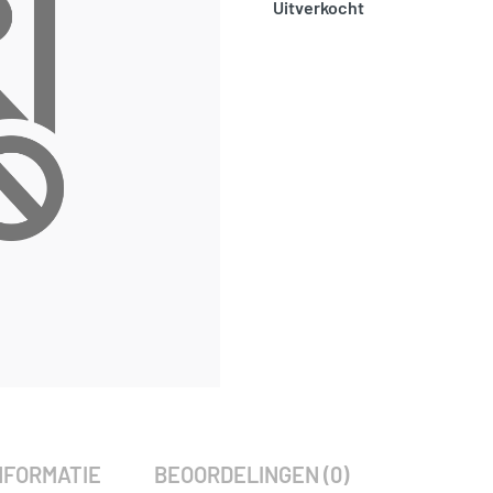
Uitverkocht
SKU:
797822
Categorie:
Woodvision
NFORMATIE
BEOORDELINGEN (0)