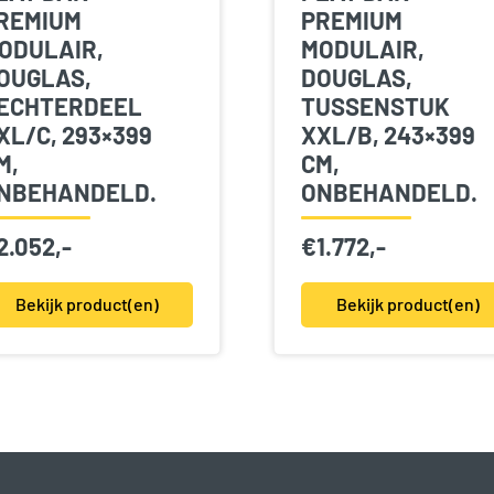
REMIUM
PREMIUM
ODULAIR,
MODULAIR,
OUGLAS,
DOUGLAS,
ECHTERDEEL
TUSSENSTUK
XL/C, 293×399
XXL/B, 243×399
M,
CM,
NBEHANDELD.
ONBEHANDELD.
2.052,-
€
1.772,-
Bekijk product(en)
Bekijk product(en)