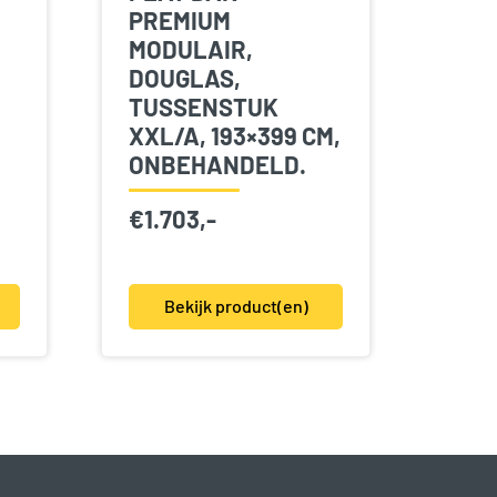
PREMIUM
MODULAIR,
DOUGLAS,
TUSSENSTUK
XXL/A, 193×399 CM,
ONBEHANDELD.
€
1.703,-
Bekijk product(en)