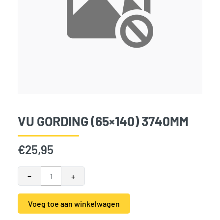
VU GORDING (65×140) 3740MM
€
25,95
VU Gording (65x140) 3740mm aantal
−
+
Voeg toe aan winkelwagen
Alternative: