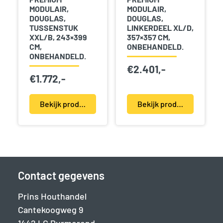
MODULAIR,
MODULAIR,
DOUGLAS,
DOUGLAS,
TUSSENSTUK
LINKERDEEL XL/D,
XXL/B, 243×399
357×357 CM,
CM,
ONBEHANDELD.
ONBEHANDELD.
€
2.401,-
€
1.772,-
Bekijk product(en)
Bekijk product(en)
Contact gegevens
Prins Houthandel
Cantekoogweg 9