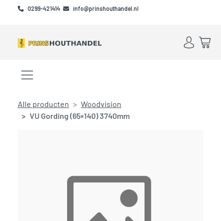
Skip to main content
Skip to footer
0299-421414
info@prinshouthandel.nl
Account
Win
Menu openen/sluiten
Alle producten
Woodvision
VU Gording (65×140) 3740mm