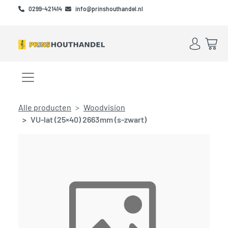
Skip to main content
Skip to footer
0299-421414
info@prinshouthandel.nl
Account
Win
Menu openen/sluiten
Alle producten
Woodvision
VU-lat (25×40) 2663mm (s-zwart)