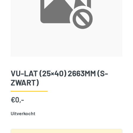
VU-LAT (25×40) 2663MM (S-
ZWART)
€
0,-
Uitverkocht
SKU:
797788
Categorie:
Woodvision