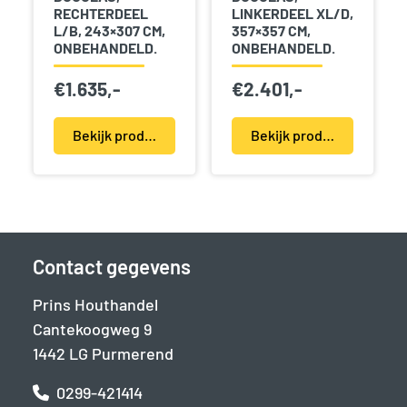
RECHTERDEEL
LINKERDEEL XL/D,
L/B, 243×307 CM,
357×357 CM,
ONBEHANDELD.
ONBEHANDELD.
€
1.635,-
€
2.401,-
Bekijk product(en)
Bekijk product(en)
Contact gegevens
Prins Houthandel
Cantekoogweg 9
1442 LG Purmerend
0299-421414