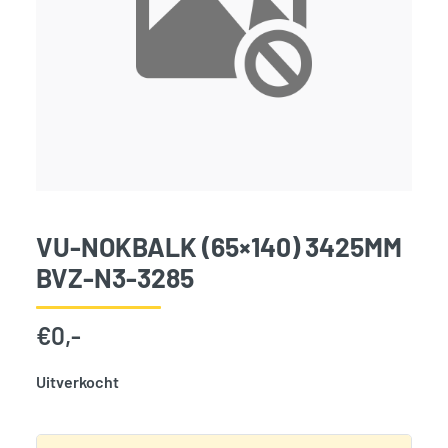
VU-NOKBALK (65×140) 3425MM
BVZ-N3-3285
€
0,-
Uitverkocht
SKU:
797498
Categorie:
Woodvision