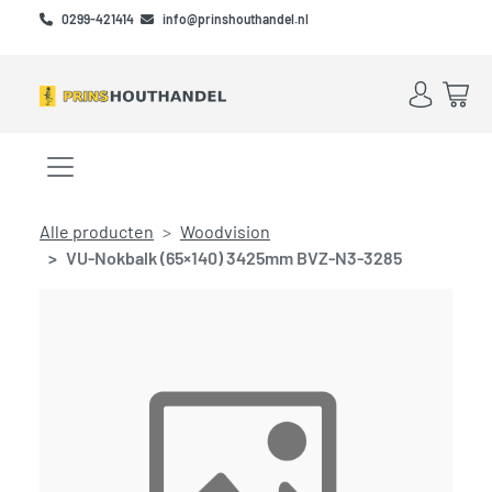
Skip to main content
Skip to footer
0299-421414
info@prinshouthandel.nl
Account
Win
Menu openen/sluiten
Alle producten
Woodvision
VU-Nokbalk (65×140) 3425mm BVZ-N3-3285