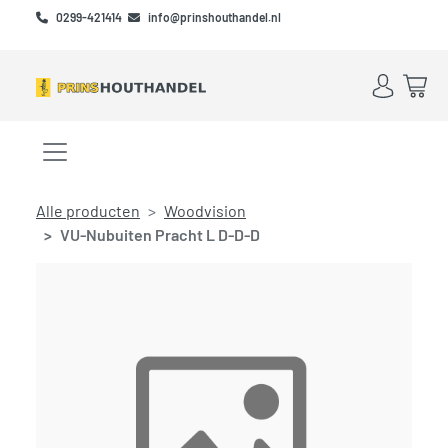
Skip to main content
Skip to footer
0299-421414
info@prinshouthandel.nl
Account
Win
Menu openen/sluiten
Alle producten
Woodvision
VU-Nubuiten Pracht L D-D-D