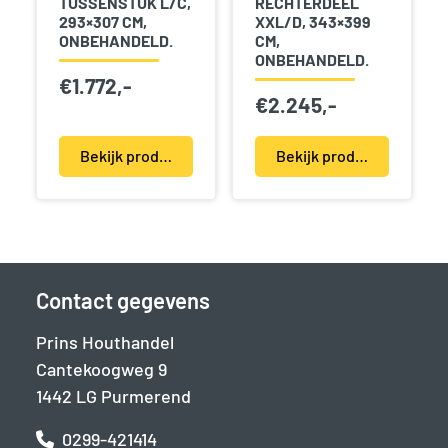
TUSSENSTUK L/C,
RECHTERDEEL
293×307 CM,
XXL/D, 343×399
ONBEHANDELD.
CM,
ONBEHANDELD.
€
1.772,-
€
2.245,-
Bekijk product(en)
Bekijk product(en)
Contact gegevens
Prins Houthandel
Cantekoogweg 9
1442 LG Purmerend
0299-421414