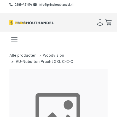
Skip to main content
Skip to footer
0299-421414
info@prinshouthandel.nl
Account
Win
Menu openen/sluiten
Alle producten
Woodvision
VU-Nubuiten Pracht XXL C-C-C