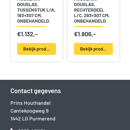
DOUGLAS,
DOUGLAS,
TUSSENSTUK L/A,
RECHTERDEEL
193×307 CM,
L/C, 293×307 CM,
ONBEHANDELD.
ONBEHANDELD.
€
1.132,-
€
1.806,-
Bekijk product(en)
Bekijk product(en)
Contact gegevens
Prins Houthandel
Cantekoogweg 9
1442 LG Purmerend