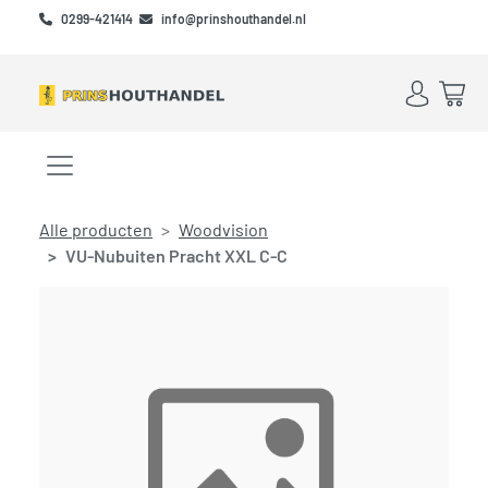
Skip to main content
Skip to footer
0299-421414
info@prinshouthandel.nl
Account
Win
Menu openen/sluiten
Alle producten
Woodvision
VU-Nubuiten Pracht XXL C-C