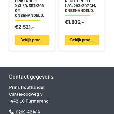
LINKERDEEL
RECHTERDEEL
XXL/D, 357×399
L/C, 293×307 CM,
CM,
ONBEHANDELD.
ONBEHANDELD.
€
1.806,-
€
2.521,-
Bekijk product(en)
Bekijk product(en)
Contact gegevens
Prins Houthandel
Cantekoogweg 9
1442 LG Purmerend
0299-421414