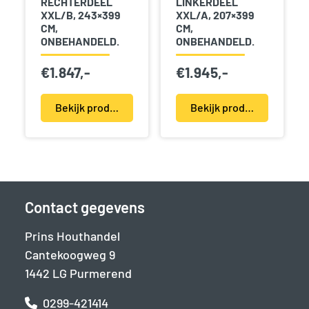
RECHTERDEEL
LINKERDEEL
XXL/B, 243×399
XXL/A, 207×399
CM,
CM,
ONBEHANDELD.
ONBEHANDELD.
€
1.847,-
€
1.945,-
Bekijk product(en)
Bekijk product(en)
Contact gegevens
Prins Houthandel
Cantekoogweg 9
1442 LG Purmerend
0299-421414