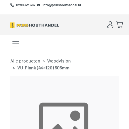
Skip to main content
Skip to footer
0299-421414
info@prinshouthandel.nl
Account
Win
Menu openen/sluiten
Alle producten
Woodvision
VU-Plank (44×120) 505mm