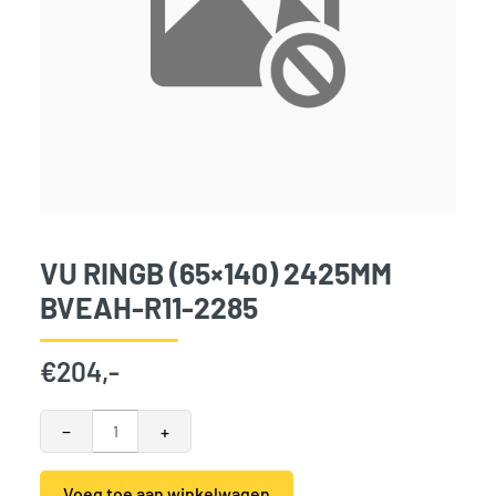
VU RINGB (65×140) 2425MM
BVEAH-R11-2285
€
204,-
VU Ringb (65x140) 2425mm BVEAH-R11-2285 aantal
−
+
Voeg toe aan winkelwagen