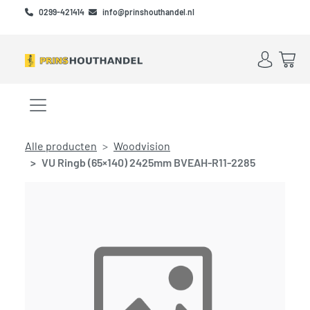
Skip to main content
Skip to footer
0299-421414
info@prinshouthandel.nl
Account
Win
Menu openen/sluiten
Alle producten
Woodvision
VU Ringb (65×140) 2425mm BVEAH-R11-2285