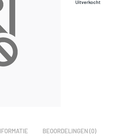
Uitverkocht
SKU:
797925
Categorie:
Woodvision
NFORMATIE
BEOORDELINGEN (0)