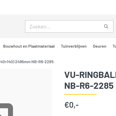
Skip to main content
Skip to footer
Zoe
Bouwhout en Plaatmateriaal
Tuinverblijven
Deuren
T
(140×140) 2495mm NB-R6-2285
VU-RINGBALK
NB-R6-2285
€
0,-