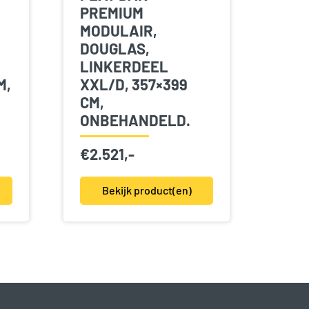
PREMIUM
MODULAIR,
DOUGLAS,
LINKERDEEL
M,
XXL/D, 357×399
CM,
ONBEHANDELD.
€
2.521,-
Bekijk product(en)