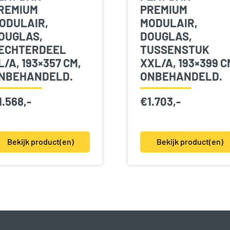
REMIUM
PREMIUM
ODULAIR,
MODULAIR,
OUGLAS,
DOUGLAS,
ECHTERDEEL
TUSSENSTUK
L/A, 193×357 CM,
XXL/A, 193×399 C
NBEHANDELD.
ONBEHANDELD.
1.568,-
€
1.703,-
Bekijk product(en)
Bekijk product(en)