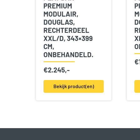
PREMIUM
P
MODULAIR,
M
DOUGLAS,
D
RECHTERDEEL
R
XXL/D, 343×399
X
CM,
O
ONBEHANDELD.
€
€
2.245,-
Bekijk product(en)