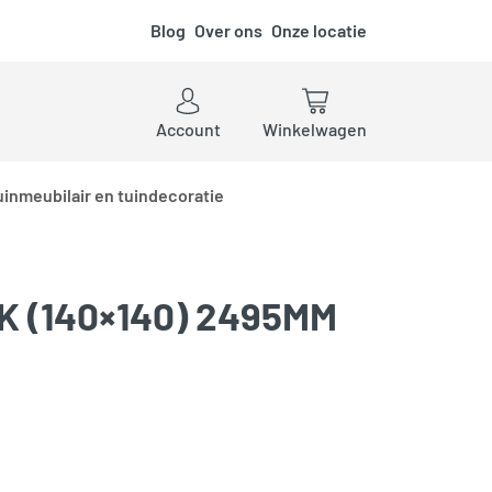
Blog
Over ons
Onze locatie
ken
Account
Winkelwagen
uinmeubilair en tuindecoratie
 (140×140) 2495MM