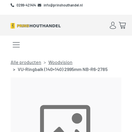
Skip to main content
Skip to footer
0299-421414
info@prinshouthandel.nl
Account
Win
Menu openen/sluiten
Alle producten
Woodvision
VU-Ringbalk (140×140) 2995mm NB-R6-2785