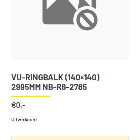
VU-RINGBALK (140×140)
2995MM NB-R6-2785
€
0,-
Uitverkocht
SKU:
797931
Categorie:
Woodvision