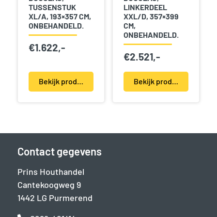
TUSSENSTUK
LINKERDEEL
XL/A, 193×357 CM,
XXL/D, 357×399
ONBEHANDELD.
CM,
ONBEHANDELD.
€
1.622,-
€
2.521,-
Bekijk product(en)
Bekijk product(en)
Contact gegevens
Prins Houthandel
Cantekoogweg 9
1442 LG Purmerend