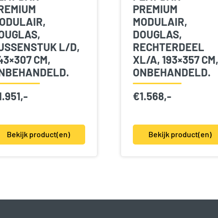
REMIUM
PREMIUM
ODULAIR,
MODULAIR,
OUGLAS,
DOUGLAS,
USSENSTUK L/D,
RECHTERDEEL
43×307 CM,
XL/A, 193×357 CM
NBEHANDELD.
ONBEHANDELD.
1.951,-
€
1.568,-
Bekijk product(en)
Bekijk product(en)