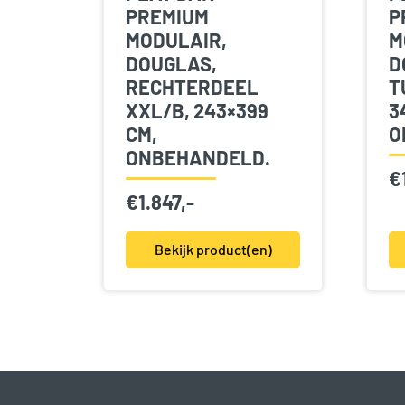
PREMIUM
P
MODULAIR,
M
DOUGLAS,
D
RECHTERDEEL
T
XXL/B, 243×399
3
CM,
O
ONBEHANDELD.
€
€
1.847,-
Bekijk product(en)