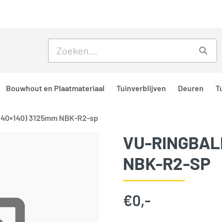
Skip to main content
Skip to footer
Zoe
Bouwhout en Plaatmateriaal
Tuinverblijven
Deuren
T
(140×140) 3125mm NBK-R2-sp
VU-RINGBALK
NBK-R2-SP
€
0,-