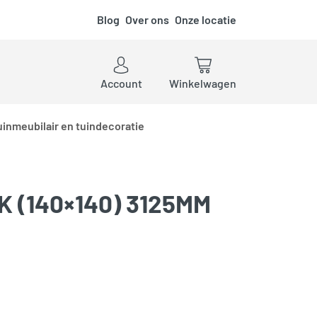
Blog
Over ons
Onze locatie
ken
Account
Winkelwagen
uinmeubilair en tuindecoratie
 (140×140) 3125MM