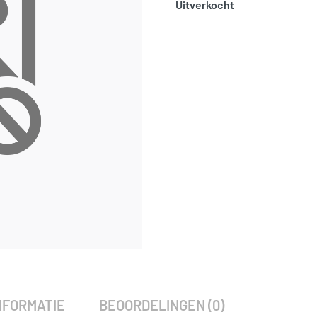
Uitverkocht
SKU:
797933
Categorie:
Woodvision
NFORMATIE
BEOORDELINGEN (0)