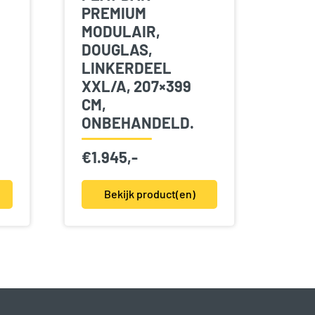
PREMIUM
MODULAIR,
DOUGLAS,
LINKERDEEL
,
XXL/A, 207×399
CM,
ONBEHANDELD.
€
1.945,-
Bekijk product(en)