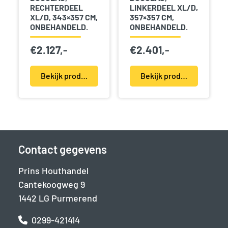
RECHTERDEEL
LINKERDEEL XL/D,
XL/D, 343×357 CM,
357×357 CM,
ONBEHANDELD.
ONBEHANDELD.
€
2.127,-
€
2.401,-
Bekijk product(en)
Bekijk product(en)
Contact gegevens
Prins Houthandel
Cantekoogweg 9
1442 LG Purmerend
0299-421414