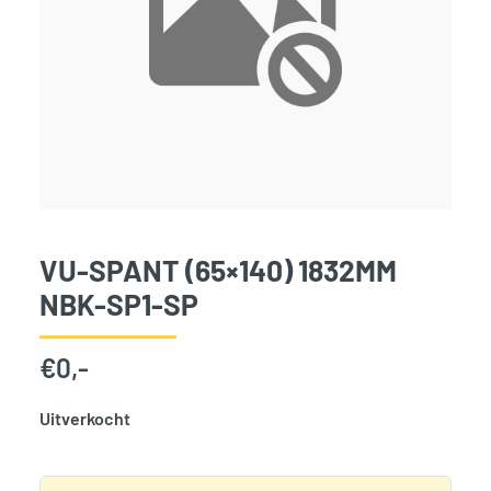
VU-SPANT (65×140) 1832MM
NBK-SP1-SP
€
0,-
Uitverkocht
SKU:
797943
Categorie:
Woodvision