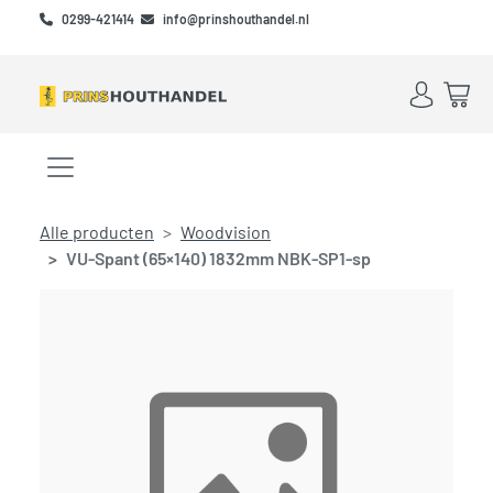
Skip to main content
Skip to footer
0299-421414
info@prinshouthandel.nl
Account
Win
Menu openen/sluiten
Alle producten
Woodvision
VU-Spant (65×140) 1832mm NBK-SP1-sp