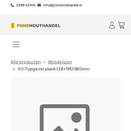
Skip to main content
Skip to footer
0299-421414
info@prinshouthandel.nl
Account
Win
Menu openen/sluiten
Alle producten
Woodvision
VU-Topgevel plank (28×195) 980mm