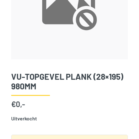
VU-TOPGEVEL PLANK (28×195)
980MM
€
0,-
Uitverkocht
SKU:
797951
Categorie:
Woodvision