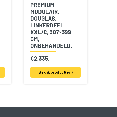
PREMIUM
MODULAIR,
DOUGLAS,
LINKERDEEL
,
XXL/C, 307×399
CM,
ONBEHANDELD.
€
2.335,-
Bekijk product(en)