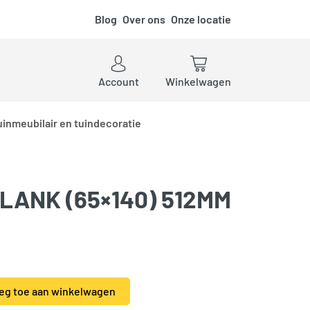
Blog
Over ons
Onze locatie
ken
Account
Winkelwagen
uinmeubilair en tuindecoratie
LANK (65×140) 512MM
mm aantal
eg toe aan winkelwagen