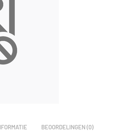
Alternative:
SKU:
1990
Categorie:
Woodvision
NFORMATIE
BEOORDELINGEN (0)