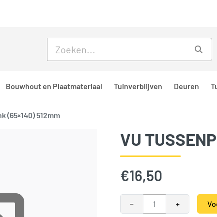
Skip to main content
Skip to footer
Zoe
Bouwhout en Plaatmateriaal
Tuinverblijven
Deuren
T
nk (65×140) 512mm
VU TUSSENP
€
16,50
VU Tussenplank (65x140) 512
−
+
Vo