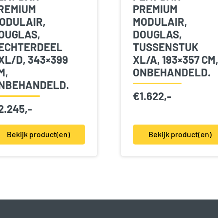
REMIUM
PREMIUM
ODULAIR,
MODULAIR,
OUGLAS,
DOUGLAS,
ECHTERDEEL
TUSSENSTUK
XL/D, 343×399
XL/A, 193×357 CM
M,
ONBEHANDELD.
NBEHANDELD.
€
1.622,-
2.245,-
Bekijk product(en)
Bekijk product(en)