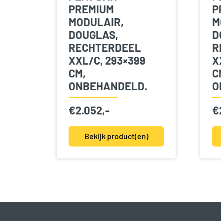
PREMIUM
P
MODULAIR,
M
DOUGLAS,
D
RECHTERDEEL
R
XXL/C, 293×399
X
CM,
C
ONBEHANDELD.
O
€
2.052,-
€
Bekijk product(en)