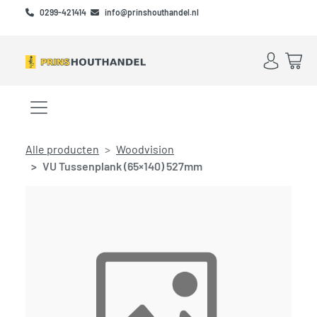
Skip to main content
Skip to footer
0299-421414
info@prinshouthandel.nl
Account
Win
Menu openen/sluiten
Alle producten
Woodvision
VU Tussenplank (65×140) 527mm