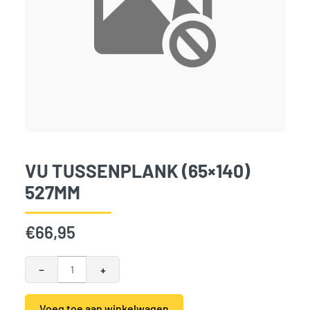
VU TUSSENPLANK (65×140)
527MM
€
66,95
VU Tussenplank (65x140) 527mm aantal
−
+
Voeg toe aan winkelwagen