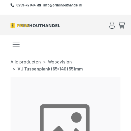
Skip to main content
Skip to footer
0299-421414
info@prinshouthandel.nl
Account
Win
Menu openen/sluiten
Alle producten
Woodvision
VU Tussenplank (65×140) 551mm