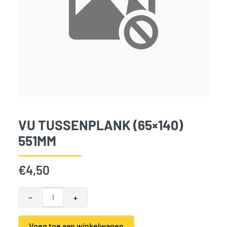
VU TUSSENPLANK (65×140)
551MM
€
4,50
VU Tussenplank (65x140) 551mm aantal
−
+
Voeg toe aan winkelwagen