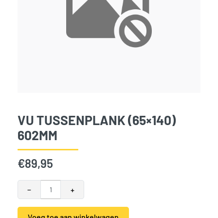
VU TUSSENPLANK (65×140)
602MM
€
89,95
VU Tussenplank (65x140) 602mm aantal
−
+
Voeg toe aan winkelwagen