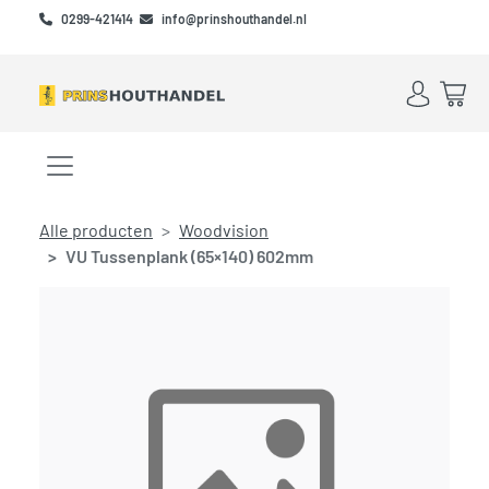
Skip to main content
Skip to footer
0299-421414
info@prinshouthandel.nl
Account
Win
Menu openen/sluiten
Alle producten
Woodvision
VU Tussenplank (65×140) 602mm