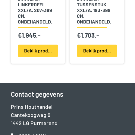
LINKERDEEL
TUSSENSTUK
XXL/A, 207×399
XXL/A, 193×399
CM,
CM,
ONBEHANDELD.
ONBEHANDELD.
€
1.945,-
€
1.703,-
Bekijk product(en)
Bekijk product(en)
Contact gegevens
Prins Houthandel
Cantekoogweg 9
1442 LG Purmerend