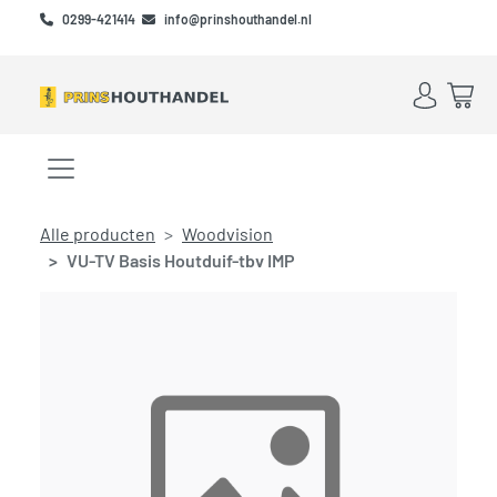
Skip to main content
Skip to footer
0299-421414
info@prinshouthandel.nl
Account
Win
Menu openen/sluiten
Alle producten
Woodvision
VU-TV Basis Houtduif-tbv IMP