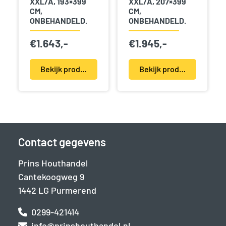
XXL/A, 193×399
XXL/A, 207×399
CM,
CM,
ONBEHANDELD.
ONBEHANDELD.
€
1.643,-
€
1.945,-
Bekijk product(en)
Bekijk product(en)
Contact gegevens
Prins Houthandel
Cantekoogweg 9
1442 LG Purmerend
0299-421414
info@prinshouthandel.nl