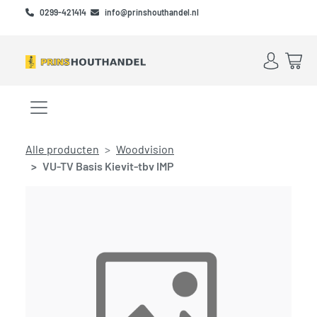
Skip to main content
Skip to footer
0299-421414
info@prinshouthandel.nl
Account
Win
Menu openen/sluiten
Alle producten
Woodvision
VU-TV Basis Kievit-tbv IMP