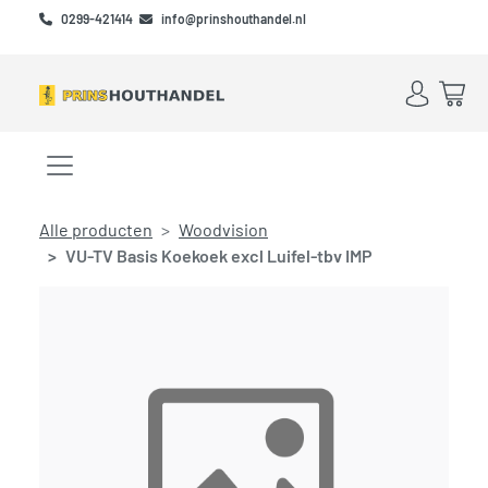
Skip to main content
Skip to footer
0299-421414
info@prinshouthandel.nl
Account
Win
Menu openen/sluiten
Alle producten
Woodvision
VU-TV Basis Koekoek excl Luifel-tbv IMP