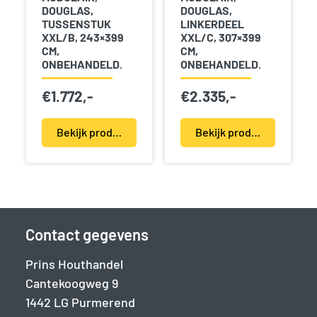
DOUGLAS,
DOUGLAS,
TUSSENSTUK
LINKERDEEL
XXL/B, 243×399
XXL/C, 307×399
CM,
CM,
ONBEHANDELD.
ONBEHANDELD.
€
1.772,-
€
2.335,-
Bekijk product(en)
Bekijk product(en)
Contact gegevens
Prins Houthandel
Cantekoogweg 9
1442 LG Purmerend