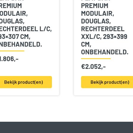
REMIUM
PREMIUM
ODULAIR,
MODULAIR,
OUGLAS,
DOUGLAS,
ECHTERDEEL L/C,
RECHTERDEEL
93×307 CM,
XXL/C, 293×399
NBEHANDELD.
CM,
ONBEHANDELD.
1.806,-
€
2.052,-
Bekijk product(en)
Bekijk product(en)