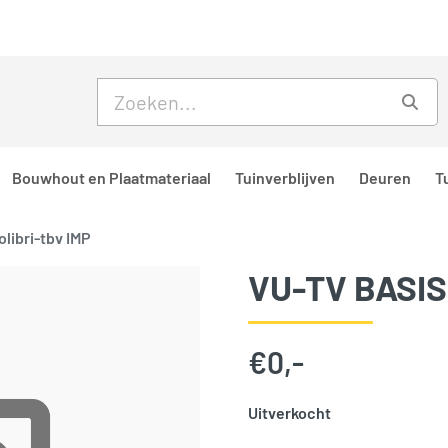
Skip to main content
Skip to footer
Zoe
Bouwhout en Plaatmateriaal
Tuinverblijven
Deuren
T
libri-tbv IMP
VU-TV BASIS
€
0,-
Uitverkocht