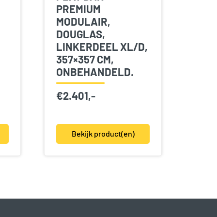
PREMIUM
MODULAIR,
DOUGLAS,
LINKERDEEL XL/D,
357×357 CM,
ONBEHANDELD.
€
2.401,-
Bekijk product(en)