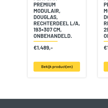
PREMIUM
P
MODULAIR,
M
DOUGLAS,
D
RECHTERDEEL L/A,
R
193×307 CM,
2
ONBEHANDELD.
O
€
1.489,-
€
Bekijk product(en)