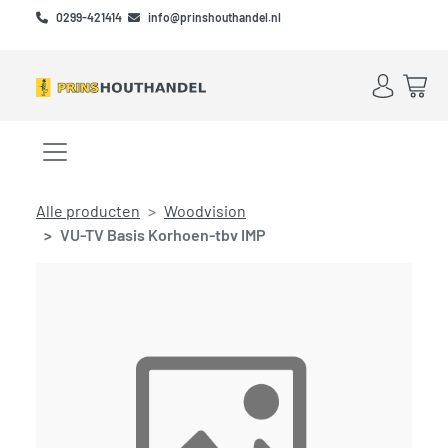
Skip to main content
Skip to footer
0299-421414
info@prinshouthandel.nl
Account
Win
Menu openen/sluiten
Alle producten
Woodvision
VU-TV Basis Korhoen-tbv IMP