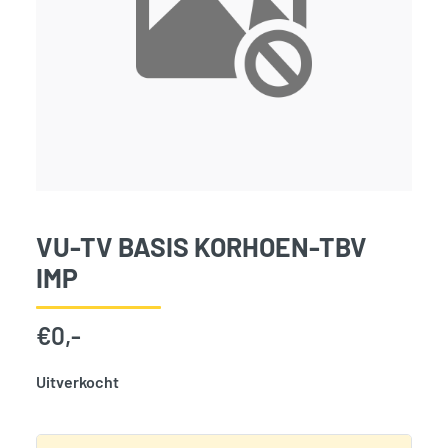
VU-TV BASIS KORHOEN-TBV
IMP
€
0,-
Uitverkocht
SKU:
3734
Categorie:
Woodvision