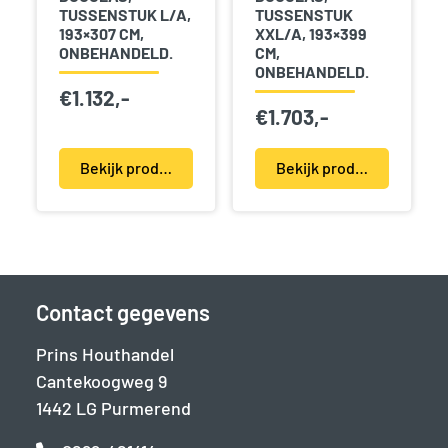
TUSSENSTUK L/A,
TUSSENSTUK
193×307 CM,
XXL/A, 193×399
ONBEHANDELD.
CM,
ONBEHANDELD.
€
1.132,-
€
1.703,-
Bekijk product(en)
Bekijk product(en)
Contact gegevens
Prins Houthandel
Cantekoogweg 9
1442 LG Purmerend