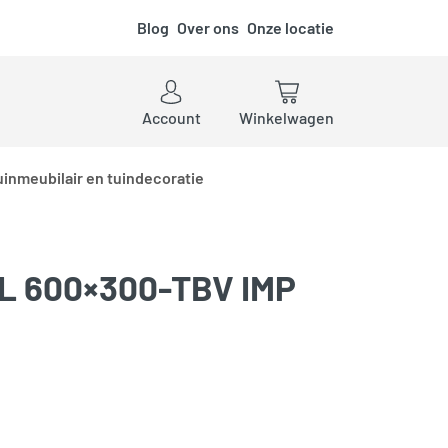
Blog
Over ons
Onze locatie
ken
Account
Winkelwagen
uinmeubilair en tuindecoratie
L 600×300-TBV IMP