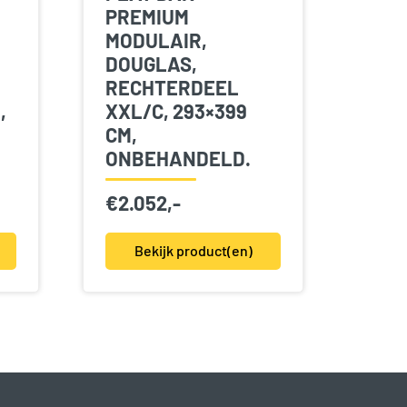
PREMIUM
MODULAIR,
DOUGLAS,
RECHTERDEEL
,
XXL/C, 293×399
CM,
ONBEHANDELD.
€
2.052,-
Bekijk product(en)