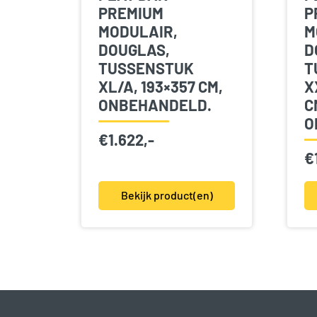
PREMIUM
P
MODULAIR,
M
DOUGLAS,
D
TUSSENSTUK
T
XL/A, 193×357 CM,
X
ONBEHANDELD.
C
O
€
1.622,-
€
Bekijk product(en)