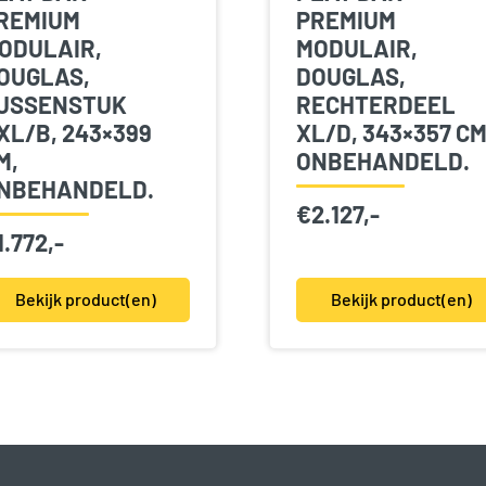
REMIUM
PREMIUM
ODULAIR,
MODULAIR,
OUGLAS,
DOUGLAS,
USSENSTUK
RECHTERDEEL
XL/B, 243×399
XL/D, 343×357 CM
M,
ONBEHANDELD.
NBEHANDELD.
€
2.127,-
1.772,-
Bekijk product(en)
Bekijk product(en)