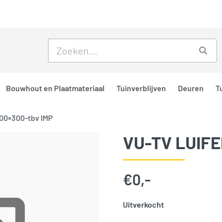
Skip to main content
Skip to footer
Zoe
Bouwhout en Plaatmateriaal
Tuinverblijven
Deuren
T
600×300-tbv IMP
VU-TV LUIFE
€
0,-
Uitverkocht