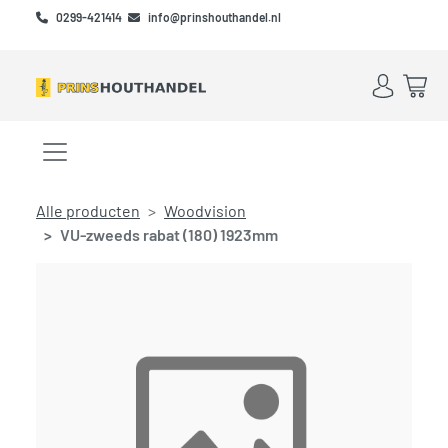
Skip to main content
Skip to footer
0299-421414
info@prinshouthandel.nl
Account
Win
Menu openen/sluiten
Alle producten
Woodvision
VU-zweeds rabat (180) 1923mm