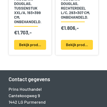
DOUGLAS,
DOUGLAS,
TUSSENSTUK
RECHTERDEEL
XXL/A, 193×399
L/C, 293×307 CM,
CM,
ONBEHANDELD.
ONBEHANDELD.
€
1.806,-
€
1.703,-
Bekijk product(en)
Bekijk product(en)
Contact gegevens
Prins Houthandel
Cantekoogweg 9
1442 LG Purmerend