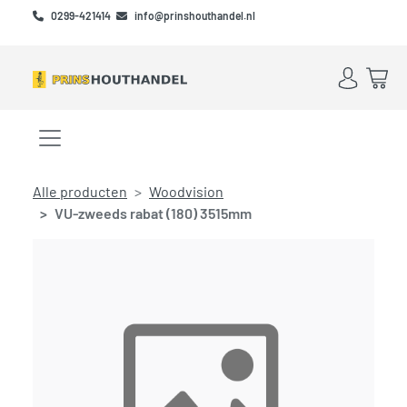
Skip to main content
Skip to footer
0299-421414
info@prinshouthandel.nl
Account
Win
Menu openen/sluiten
Alle producten
Woodvision
VU-zweeds rabat (180) 3515mm