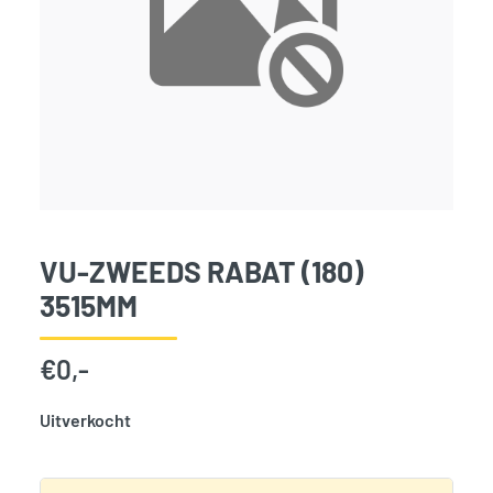
VU-ZWEEDS RABAT (180)
3515MM
€
0,-
Uitverkocht
SKU:
2683
Categorie:
Woodvision