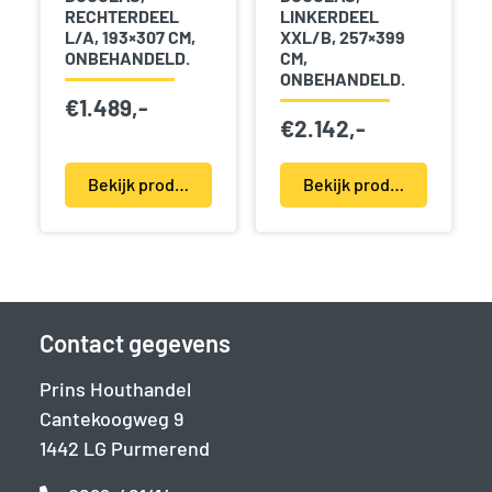
RECHTERDEEL
LINKERDEEL
L/A, 193×307 CM,
XXL/B, 257×399
ONBEHANDELD.
CM,
ONBEHANDELD.
€
1.489,-
€
2.142,-
Bekijk product(en)
Bekijk product(en)
Contact gegevens
Prins Houthandel
Cantekoogweg 9
1442 LG Purmerend