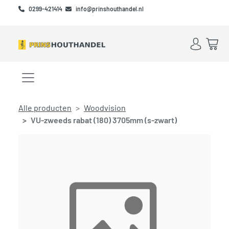
Skip to main content
Skip to footer
0299-421414
info@prinshouthandel.nl
Account
Win
Menu openen/sluiten
Alle producten
Woodvision
VU-zweeds rabat (180) 3705mm (s-zwart)