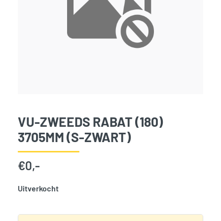
VU-ZWEEDS RABAT (180)
3705MM (S-ZWART)
€
0,-
Uitverkocht
SKU:
797782
Categorie:
Woodvision