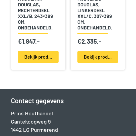
DOUGLAS,
DOUGLAS,
RECHTERDEEL
LINKERDEEL
XXL/B, 243×399
XXL/C, 307×399
CM,
CM,
ONBEHANDELD.
ONBEHANDELD.
€
1.847,-
€
2.335,-
Bekijk product(en)
Bekijk product(en)
Contact gegevens
Prins Houthandel
Cantekoogweg 9
1442 LG Purmerend