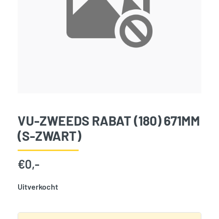
VU-ZWEEDS RABAT (180) 671MM
(S-ZWART)
€
0,-
Uitverkocht
SKU:
797760
Categorie:
Woodvision