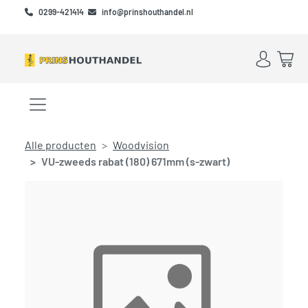
Skip to main content
Skip to footer
0299-421414
info@prinshouthandel.nl
Account
Win
Menu openen/sluiten
Alle producten
Woodvision
VU-zweeds rabat (180) 671mm (s-zwart)