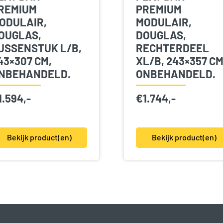
REMIUM
PREMIUM
ODULAIR,
MODULAIR,
OUGLAS,
DOUGLAS,
USSENSTUK L/B,
RECHTERDEEL
43×307 CM,
XL/B, 243×357 CM
NBEHANDELD.
ONBEHANDELD.
1.594,-
€
1.744,-
Bekijk product(en)
Bekijk product(en)