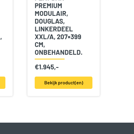
PREMIUM
MODULAIR,
DOUGLAS,
LINKERDEEL
,
XXL/A, 207×399
CM,
ONBEHANDELD.
€
1.945,-
Bekijk product(en)