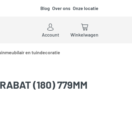
Blog
Over ons
Onze locatie
ken
Account
Winkelwagen
uinmeubilair en tuindecoratie
RABAT (180) 779MM