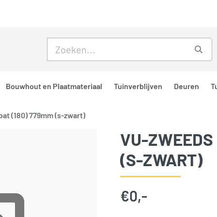
Skip to main content
Skip to footer
Zoe
Bouwhout en Plaatmateriaal
Tuinverblijven
Deuren
T
at (180) 779mm (s-zwart)
VU-ZWEEDS 
(S-ZWART)
€
0,-