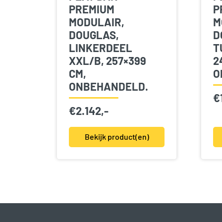
PREMIUM
P
MODULAIR,
M
DOUGLAS,
D
LINKERDEEL
T
XXL/B, 257×399
2
CM,
O
ONBEHANDELD.
€
€
2.142,-
Bekijk product(en)