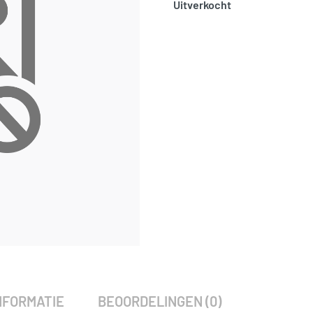
Uitverkocht
SKU:
797762
Categorie:
Woodvision
NFORMATIE
BEOORDELINGEN (0)