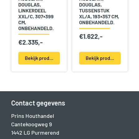
DOUGLAS,
DOUGLAS,
LINKERDEEL
TUSSENSTUK
XXL/C, 307×399
XL/A, 193×357 CM,
CM,
ONBEHANDELD.
ONBEHANDELD.
€
1.622,-
€
2.335,-
Bekijk product(en)
Bekijk product(en)
Contact gegevens
Prins Houthandel
Cantekoogweg 9
1442 LG Purmerend