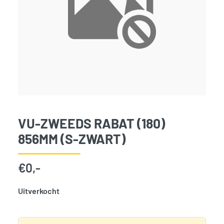
VU-ZWEEDS RABAT (180)
856MM (S-ZWART)
€
0,-
Uitverkocht
SKU:
797764
Categorie:
Woodvision