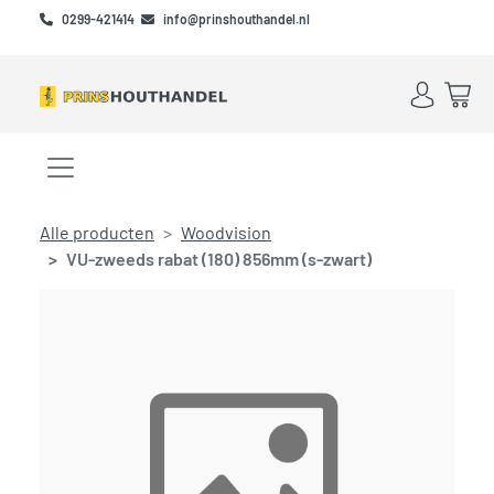
Skip to main content
Skip to footer
0299-421414
info@prinshouthandel.nl
Account
Win
Menu openen/sluiten
Alle producten
Woodvision
VU-zweeds rabat (180) 856mm (s-zwart)