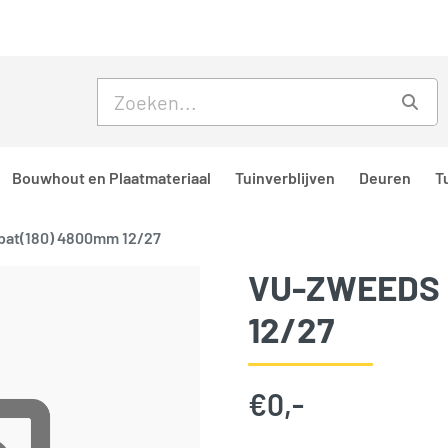
Skip to main content
Skip to footer
Zoe
Bouwhout en Plaatmateriaal
Tuinverblijven
Deuren
T
bat(180) 4800mm 12/27
VU-ZWEEDS 
12/27
€
0,-