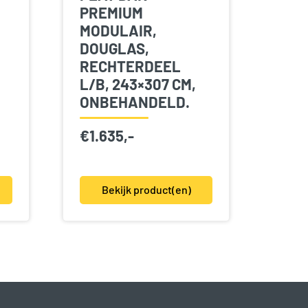
PREMIUM
MODULAIR,
DOUGLAS,
RECHTERDEEL
L/B, 243×307 CM,
ONBEHANDELD.
€
1.635,-
Bekijk product(en)