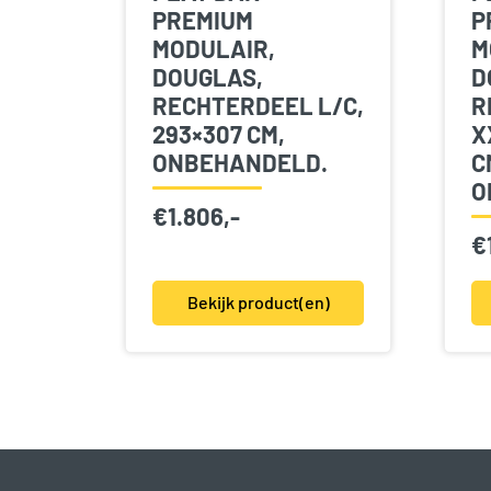
PREMIUM
P
MODULAIR,
M
DOUGLAS,
D
RECHTERDEEL L/C,
R
293×307 CM,
X
ONBEHANDELD.
C
O
€
1.806,-
€
Bekijk product(en)