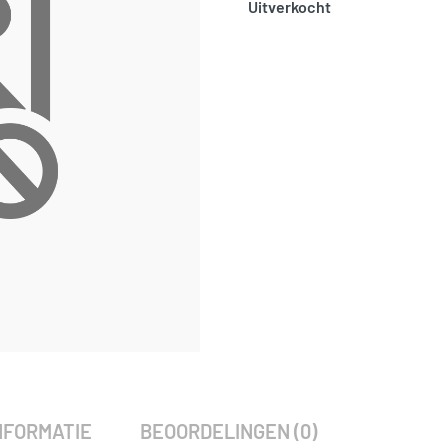
Uitverkocht
SKU:
3793
Categorie:
Woodvision
NFORMATIE
BEOORDELINGEN (0)