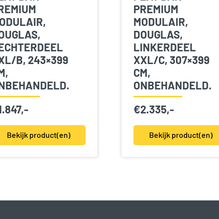
REMIUM
PREMIUM
ODULAIR,
MODULAIR,
OUGLAS,
DOUGLAS,
ECHTERDEEL
LINKERDEEL
XL/B, 243×399
XXL/C, 307×399
M,
CM,
NBEHANDELD.
ONBEHANDELD.
1.847,-
€
2.335,-
Bekijk product(en)
Bekijk product(en)