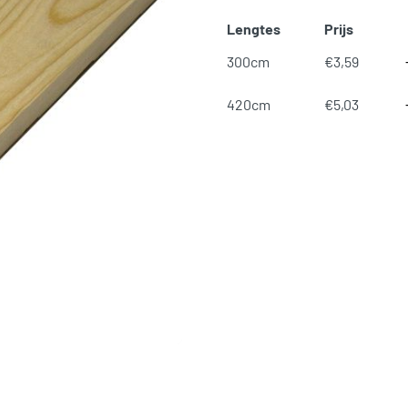
Lengtes
Prijs
Vu
300cm
€
3,59
Vu
420cm
€
5,03
SKU:
N/B
Categorieën:
Bouwhout en P