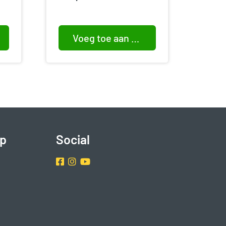
Voeg toe aan winkelwagen
p
Social
Facebook
Instragram
Youtube