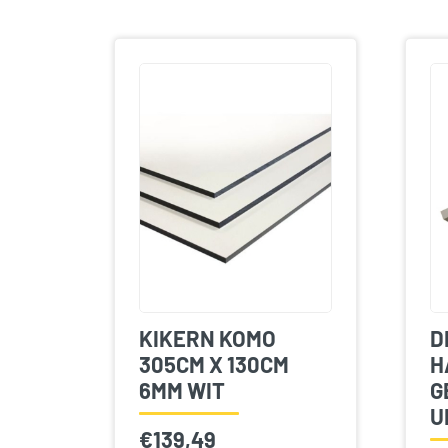
KIKERN KOMO
D
305CM X 130CM
H
6MM WIT
G
U
€
139,49