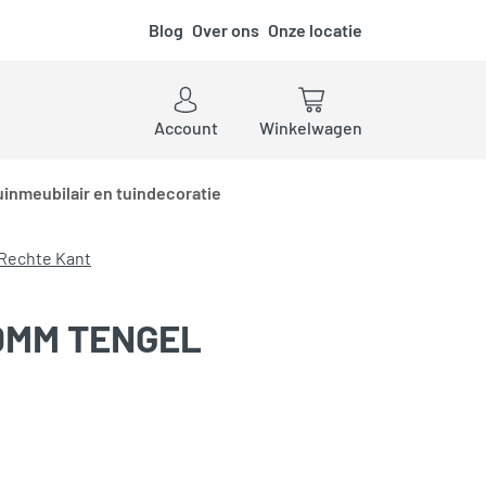
Blog
Over ons
Onze locatie
ken
Account
Winkelwagen
uinmeubilair en tuindecoratie
Rechte Kant
0MM TENGEL