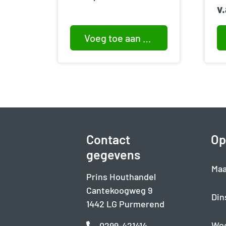
v
Voeg toe aan winkelwagen
Contact
Op
gegevens
Maa
Prins Houthandel
Cantekoogweg 9
Din
1442 LG Purmerend
Wo
0299-421414