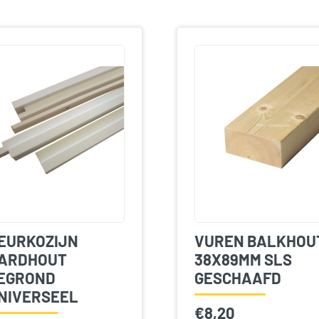
EURKOZIJN
VUREN BALKHOU
ARDHOUT
38X89MM SLS
EGROND
GESCHAAFD
NIVERSEEL
€
8,20