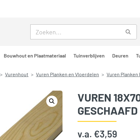
Skip to main content
Skip to footer
Zoe
Bouwhout en Plaatmateriaal
Tuinverblijven
Deuren
T
Vurenhout
Vuren Planken en Vloerdelen
Vuren Planken 
VUREN 18X7
GESCHAAFD
v.a.
€
3,59