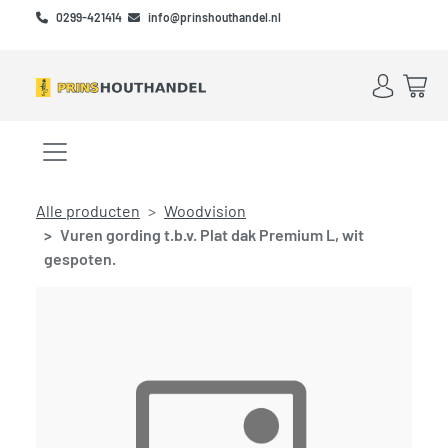
Skip to main content
Skip to footer
0299-421414
info@prinshouthandel.nl
Account
Win
Menu openen/sluiten
Alle producten
Woodvision
Vuren gording t.b.v. Plat dak Premium L, wit
gespoten.