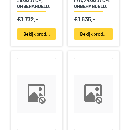
293×307 CM,
L/B, 243×307 CM,
ONBEHANDELD.
ONBEHANDELD.
€
1.772,-
€
1.635,-
Bekijk product(en)
Bekijk product(en)