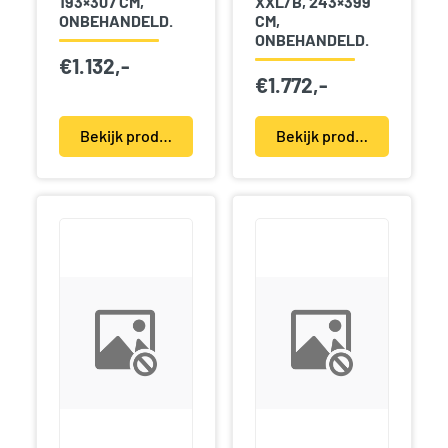
193×307 CM,
XXL/B, 243×399
ONBEHANDELD.
CM,
ONBEHANDELD.
€
1.132,-
€
1.772,-
Bekijk product(en)
Bekijk product(en)