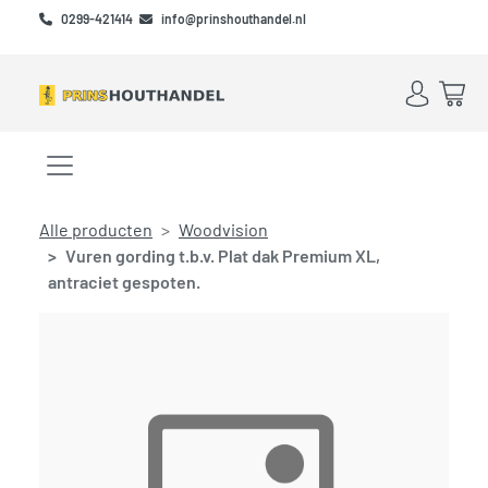
Skip to main content
Skip to footer
0299-421414
info@prinshouthandel.nl
Account
Win
Menu openen/sluiten
Alle producten
Woodvision
Vuren gording t.b.v. Plat dak Premium XL,
antraciet gespoten.